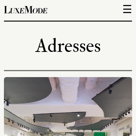
☰
Objets
Adresses
Escapades
Découvertes
Adresses
À
propos