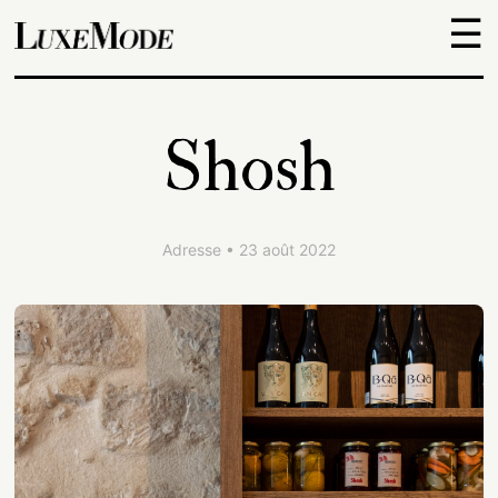
☰
Objets
Shosh
Escapades
Découvertes
Adresse • 23 août 2022
Adresses
À
propos