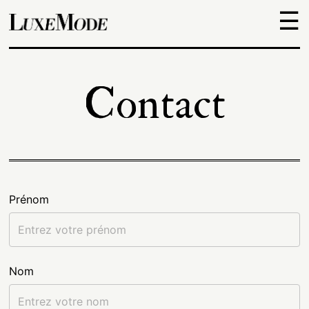
☰
Objets
Contact
Escapades
Découvertes
Adresses
Prénom
À
Nom
propos