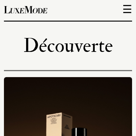
☰
Objets
Découverte
Escapades
Découvertes
Adresses
À
propos