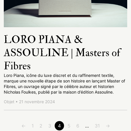
LORO PIANA &
ASSOULINE | Masters of
Fibres
Loro Piana, icône du luxe discret et du raffinement textile,
marque une nouvelle étape de son histoire en lançant Master of
Fibres, un ouvrage signé par le célèbre auteur et historien
Nicholas Foulkes, publié par la maison d’édition Assouline.
Objet • 21 novembre 2024
←
1
2
3
4
5
6
…
31
→