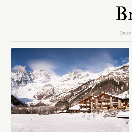
Br
Escap