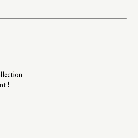
llection
nt !