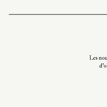
Les nou
d’o