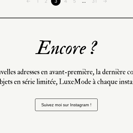
←
1
2
3
4
5
…
31
→
Encore ?
velles adresses en avant-première, la dernière co
bjets en série limitée, LuxeMode à chaque insta
Suivez moi sur Instagram !