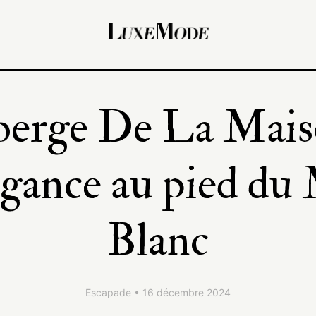
erge De La Mais
égance au pied du
Blanc
Escapade • 16 décembre 2024