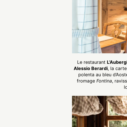
Le restaurant
L’Auberg
Alessio Berardi
, la cart
polenta au bleu d’Aost
fromage
Fontina
, ravis
l