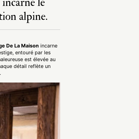
incarne le
tion alpine.
ge De La Maison
incarne
estige, entouré par les
haleureuse est élevée au
haque détail reflète un
.