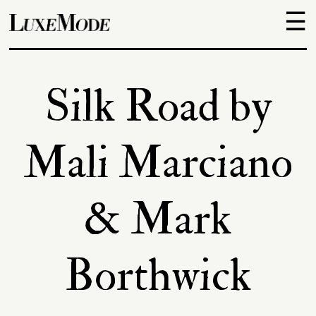
☰
Objets
Silk Road by
Escapades
Mali Marciano
Découvertes
& Mark
Adresses
Borthwick
À
propos