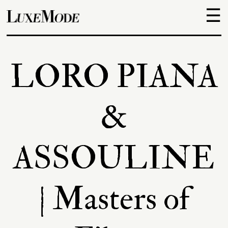
☰
Objets
LORO PIANA
Escapades
&
Découvertes
ASSOULINE
Adresses
| Masters of
À
propos