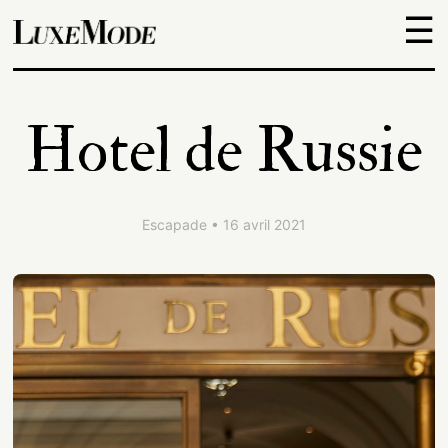
☰
Objets
Hotel de Russie
Escapades
Découvertes
Escapade • 16 avril 2021
Adresses
À
propos