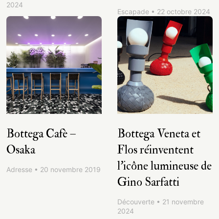
2024
Escapade • 22 octobre 2024
Bottega Cafè –
Bottega Veneta et
Osaka
Flos réinventent
l’icône lumineuse de
Adresse • 20 novembre 2019
Gino Sarfatti
Découverte • 21 novembre
2024