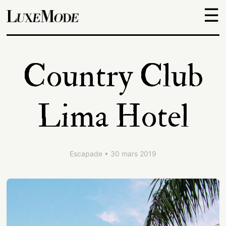
☰
Objets
Country Club
Escapades
Lima Hotel
Découvertes
Adresses
Escapade • 30 mars 2019
À
propos