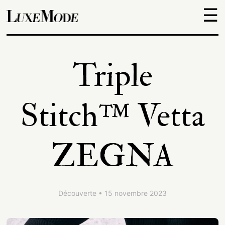
☰
Objets
Triple
Escapades
Stitch™ Vetta
Découvertes
ZEGNA
Adresses
À
Découverte • 15 novembre 2023
propos