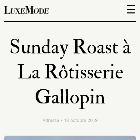
☰
Objets
Sunday Roast à
Escapades
La Rôtisserie
Découvertes
Gallopin
Adresses
À
Adresse • 18 octobre 2019
propos