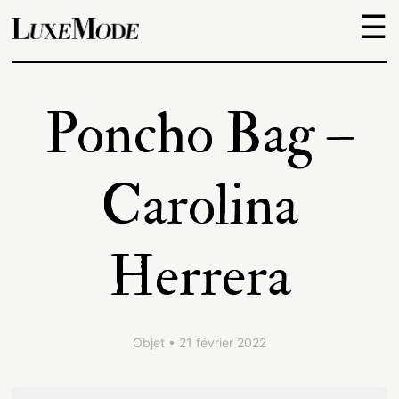
☰
Objets
Poncho Bag –
Escapades
Carolina
Découvertes
Herrera
Adresses
À
Objet • 21 février 2022
propos