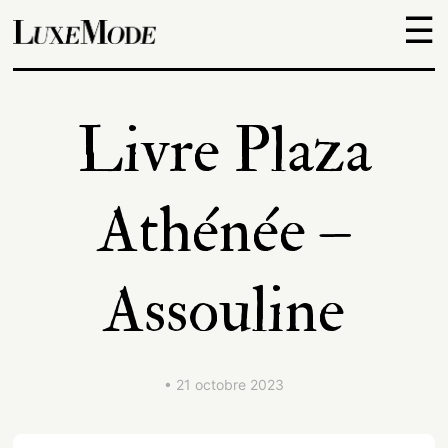
☰
Objets
Livre Plaza
Escapades
Athénée –
Découvertes
Assouline
Adresses
À
• 21 octobre 2023
propos