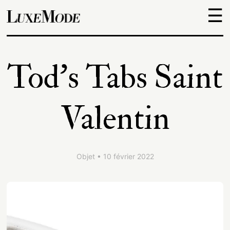
☰
Objets
Tod’s Tabs Saint
Escapades
Valentin
Découvertes
Adresses
Objet • 10 février 2022
À
propos