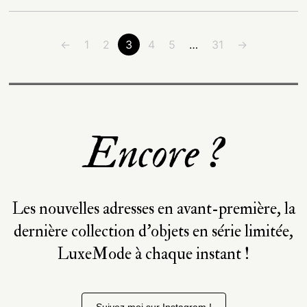
←
1
2
3
4
5
…
31
→
Encore ?
Les nouvelles adresses en avant-première, la
dernière collection d’objets en série limitée,
LuxeMode à chaque instant !