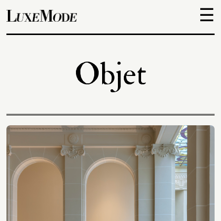
☰
Objets
Objet
Escapades
Découvertes
Adresses
À
propos