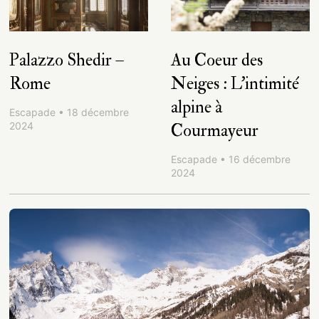
Palazzo Shedir –
Au Coeur des
Rome
Neiges : L’intimité
alpine à
Escapade • 18 décembre
2024
Courmayeur
Escapade • 16 décembre
2024