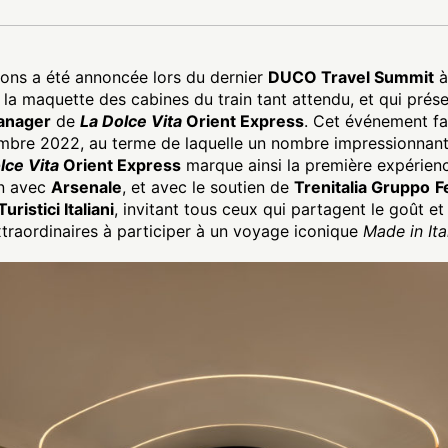
ions a été annoncée lors du dernier
DUCO Travel Summit
à
 la maquette des cabines du train tant attendu, et qui prés
anager
de
La Dolce Vita
Orient Express
. Cet événement fa
mbre 2022, au terme de laquelle un nombre impressionnant
lce Vita
Orient Express
marque ainsi la première expérien
on avec
Arsenale
, et avec le soutien de
Trenitalia Gruppo
F
ristici Italiani
, invitant tous ceux qui partagent le goût e
traordinaires à participer à un voyage iconique
Made in Ita