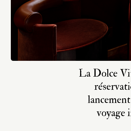
La Dolce Vit
réservat
lancement 
voyage i