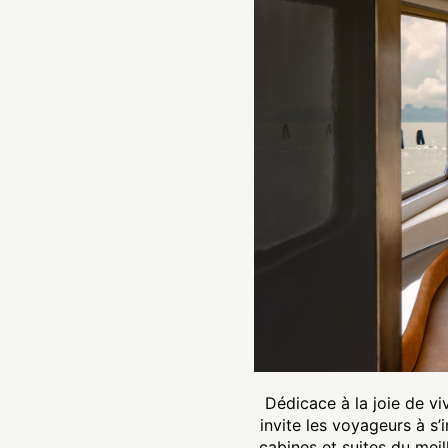
Dédicace à la joie de vivr
invite les voyageurs à s’
cabines et suites du meil