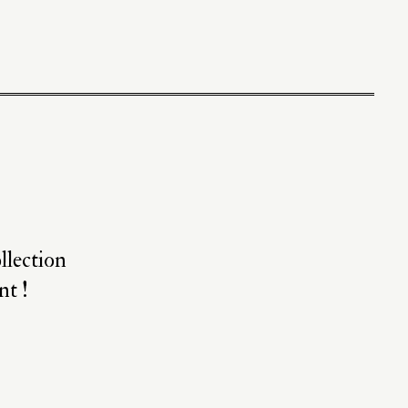
llection
nt !