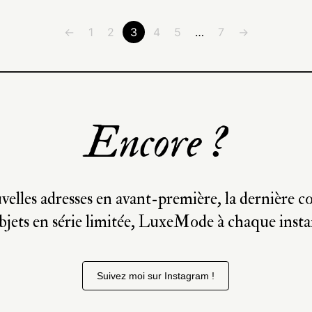
←
1
2
3
4
5
…
7
→
Encore ?
velles adresses en avant-première, la dernière co
bjets en série limitée, LuxeMode à chaque insta
Suivez moi sur Instagram !