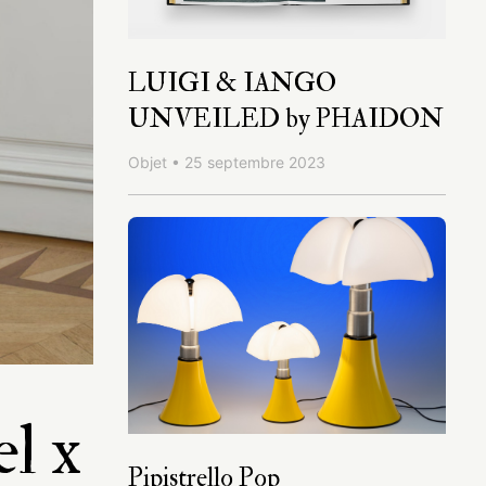
LUIGI & IANGO
UNVEILED by PHAIDON
Objet • 25 septembre 2023
el x
Pipistrello Pop