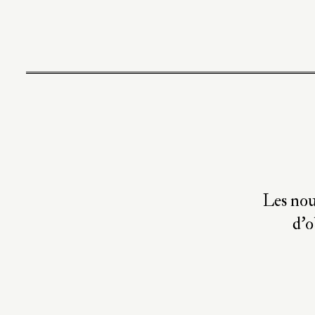
Les nou
d’o