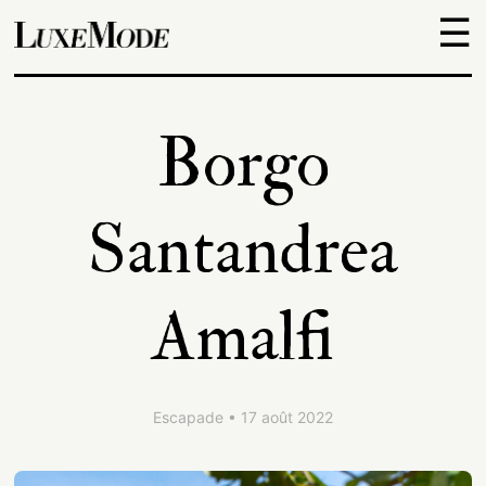
☰
Objets
Borgo
Escapades
Santandrea
Découvertes
Amalfi
Adresses
À
Escapade • 17 août 2022
propos