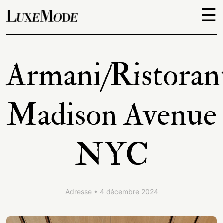
☰
Objets
Armani/Ristoran
Escapades
Madison Avenue
Découvertes
NYC
Adresses
À
Adresse • 4 décembre 2024
propos